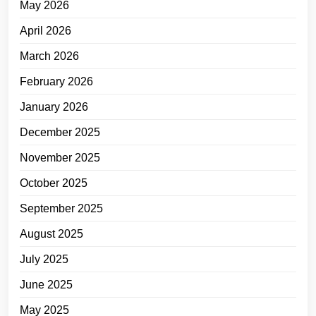
May 2026
April 2026
March 2026
February 2026
January 2026
December 2025
November 2025
October 2025
September 2025
August 2025
July 2025
June 2025
May 2025