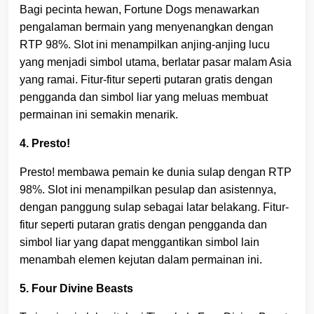
Bagi pecinta hewan, Fortune Dogs menawarkan
pengalaman bermain yang menyenangkan dengan
RTP 98%. Slot ini menampilkan anjing-anjing lucu
yang menjadi simbol utama, berlatar pasar malam Asia
yang ramai. Fitur-fitur seperti putaran gratis dengan
pengganda dan simbol liar yang meluas membuat
permainan ini semakin menarik.
4. Presto!
Presto! membawa pemain ke dunia sulap dengan RTP
98%. Slot ini menampilkan pesulap dan asistennya,
dengan panggung sulap sebagai latar belakang. Fitur-
fitur seperti putaran gratis dengan pengganda dan
simbol liar yang dapat menggantikan simbol lain
menambah elemen kejutan dalam permainan ini.
5. Four Divine Beasts