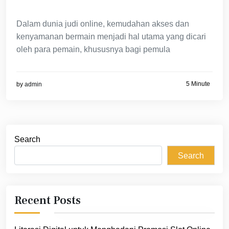
Dalam dunia judi online, kemudahan akses dan
kenyamanan bermain menjadi hal utama yang dicari
oleh para pemain, khususnya bagi pemula
5 Minute
by
admin
Search
Search
Recent Posts