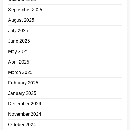
September 2025
August 2025
July 2025
June 2025
May 2025
April 2025
March 2025
February 2025
January 2025
December 2024
November 2024
October 2024