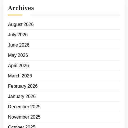
Archives
August 2026
July 2026
June 2026
May 2026
April 2026
March 2026
February 2026
January 2026
December 2025
November 2025
October 2025