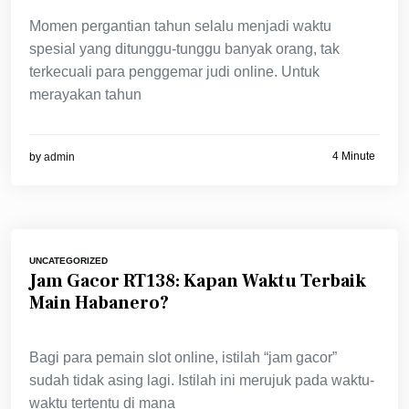
Momen pergantian tahun selalu menjadi waktu
spesial yang ditunggu-tunggu banyak orang, tak
terkecuali para penggemar judi online. Untuk
merayakan tahun
4 Minute
by
admin
UNCATEGORIZED
Jam Gacor RT138: Kapan Waktu Terbaik
Main Habanero?
Bagi para pemain slot online, istilah “jam gacor”
sudah tidak asing lagi. Istilah ini merujuk pada waktu-
waktu tertentu di mana