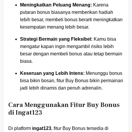
Meningkatkan Peluang Menang:
Karena
putaran bonus biasanya memberikan hadiah
lebih besar, membeli bonus berarti meningkatkan
kesempatan menang lebih besar.
Strategi Bermain yang Fleksibel:
Kamu bisa
mengatur kapan ingin mengambil risiko lebih
besar dengan membeli bonus atau tetap bermain
biasa.
Keseruan yang Lebih Intens:
Menunggu bonus
bisa bikin bosan, fitur Buy Bonus bikin permainan
jadi lebih dinamis dan penuh adrenalin.
Cara Menggunakan Fitur Buy Bonus
di Ingat123
Di platform
ingat123
, fitur Buy Bonus tersedia di