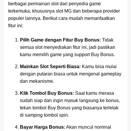
berbagai permainan slot dari penyedia game
terkemuka, khususnya slot MG dan beberapa provider
populer lainnya. Berikut cara mudah memanfaatkan
fitur ini:
Pilih Game dengan Fitur Buy Bonus:
Tidak
semua slot menyediakan fitur ini, jadi pastikan
kamu memilih game yang support Buy Bonus.
Mainkan Slot Seperti Biasa:
Kamu bisa mulai
dengan putaran biasa untuk mengenal gameplay
dan mekanisme.
Klik Tombol Buy Bonus:
Saat kamu merasa
sudah siap dan ingin masuk langsung ke bonus,
tekan tombol Buy Bonus yang biasanya terletak
di samping tombol spin.
Bayar Harga Bonus:
Akan muncul nominal