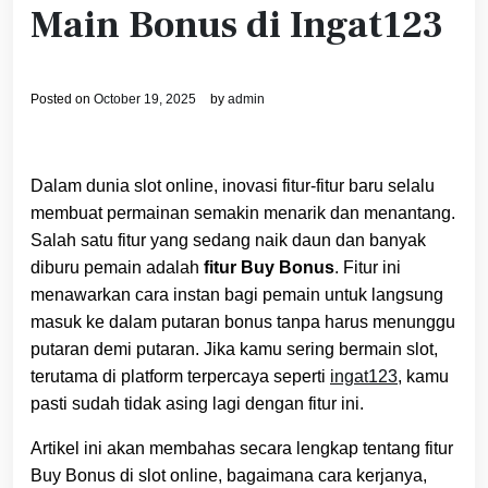
Main Bonus di Ingat123
Posted on
October 19, 2025
by
admin
Dalam dunia slot online, inovasi fitur-fitur baru selalu
membuat permainan semakin menarik dan menantang.
Salah satu fitur yang sedang naik daun dan banyak
diburu pemain adalah
fitur Buy Bonus
. Fitur ini
menawarkan cara instan bagi pemain untuk langsung
masuk ke dalam putaran bonus tanpa harus menunggu
putaran demi putaran. Jika kamu sering bermain slot,
terutama di platform terpercaya seperti
ingat123
, kamu
pasti sudah tidak asing lagi dengan fitur ini.
Artikel ini akan membahas secara lengkap tentang fitur
Buy Bonus di slot online, bagaimana cara kerjanya,