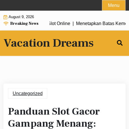
Skip
Menu
to
August 9, 2026
content
Breaking News
 Menghadapi Promosi Slot Online |
Menetapkan Batas Kemenanga
Vacation Dreams
Uncategorized
Panduan Slot Gacor
Gampang Menang: