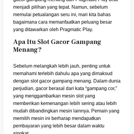
menjadi pilihan yang tepat. Namun, sebelum
memulai petualangan seru ini, mari kita bahas
bagaimana cara memanfaatkan peluang besar
yang ditawarkan oleh Pragmatic Play.
Apa Itu Slot Gacor Gampang
Menang?
Sebelum melangkah lebih jauh, penting untuk
memahami terlebih dahulu apa yang dimaksud
dengan slot gacor gampang menang. Dalam dunia
perjudian, gacor berasal dari kata “gampang cor,”
yang menggambarkan mesin slot yang
memberikan kemenangan lebih sering atau lebih
mudah dibandingkan mesin lainnya. Pemain yang
memilih mesin ini berharap mendapatkan
pembayaran yang lebih besar dalam waktu
singkat.