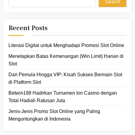
Search
Recent Posts
Literasi Digital untuk Menghadapi Promosi Slot Online
Menetapkan Batas Kemenangan (Win Limit) Harian di
Slot
Dari Pemula Hingga VIP: Kisah Sukses Bermain Slot
di Platform Slot
Betwin188 Hadirkan Turnamen Ion Casino dengan
Total Hadiah Ratusan Juta
Jenis-Jenis Promo Slot Online yang Paling
Menguntungkan di Indonesia