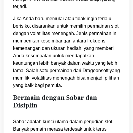
terjadi.
Jika Anda baru memulai atau tidak ingin terlalu
berisiko, disarankan untuk memilih permainan slot
dengan volatilitas menengah. Jenis permainan ini
memberikan keseimbangan antara frekuensi
kemenangan dan ukuran hadiah, yang memberi
Anda kesempatan untuk mendapatkan
keuntungan lebih banyak dalam waktu yang lebih
lama. Salah satu permainan dari Dragoonsoft yang
memiliki volatilitas menengah bisa menjadi pilihan
yang baik bagi pemula.
Bermain dengan Sabar dan
Disiplin
Sabar adalah kunci utama dalam perjudian slot.
Banyak pemain merasa terdesak untuk terus