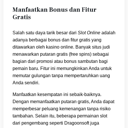
Manfaatkan Bonus dan Fitur
Gratis
Salah satu daya tarik besar dari
Slot Online
adalah
adanya berbagai bonus dan fitur gratis yang
ditawarkan oleh kasino online. Banyak situs judi
menawarkan putaran gratis (free spins) sebagai
bagian dari promosi atau bonus sambutan bagi
pemain baru. Fitur ini memungkinkan Anda untuk
memutar gulungan tanpa mempertaruhkan uang
Anda sendiri.
Manfaatkan kesempatan ini sebaik-baiknya.
Dengan memanfaatkan putaran gratis, Anda dapat
memperbesar peluang kemenangan tanpa risiko
tambahan. Selain itu, beberapa permainan slot
dari pengembang seperti Dragoonsoft juga