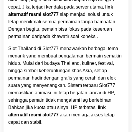
cepat. Jika terjadi kendala pada server utama,
link
alternatif resmi slot777
siap menjadi solusi untuk
tetap menikmati semua permainan tanpa hambatan.
Dengan begitu, pemain bisa fokus pada keseruan
permainan daripada khawatir soal koneksi.
Slot Thailand di Slot777 menawarkan berbagai tema
menarik yang membuat pengalaman bermain semakin
hidup. Mulai dari budaya Thailand, kuliner, festival,
hingga simbol keberuntungan khas Asia, setiap
permainan hadir dengan grafis yang cerah dan efek
suara yang menyenangkan. Sistem terbaru Slot777
memastikan animasi ini tetap berjalan lancar di HP,
sehingga pemain tidak mengalami lag berlebihan.
Bahkan jika kuota atau sinyal HP terbatas,
link
alternatif resmi slot777
akan menjaga akses tetap
cepat dan stabil.