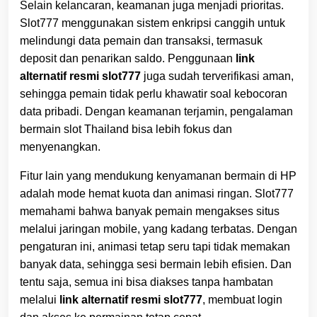
Selain kelancaran, keamanan juga menjadi prioritas.
Slot777 menggunakan sistem enkripsi canggih untuk
melindungi data pemain dan transaksi, termasuk
deposit dan penarikan saldo. Penggunaan
link
alternatif resmi slot777
juga sudah terverifikasi aman,
sehingga pemain tidak perlu khawatir soal kebocoran
data pribadi. Dengan keamanan terjamin, pengalaman
bermain slot Thailand bisa lebih fokus dan
menyenangkan.
Fitur lain yang mendukung kenyamanan bermain di HP
adalah mode hemat kuota dan animasi ringan. Slot777
memahami bahwa banyak pemain mengakses situs
melalui jaringan mobile, yang kadang terbatas. Dengan
pengaturan ini, animasi tetap seru tapi tidak memakan
banyak data, sehingga sesi bermain lebih efisien. Dan
tentu saja, semua ini bisa diakses tanpa hambatan
melalui
link alternatif resmi slot777
, membuat login