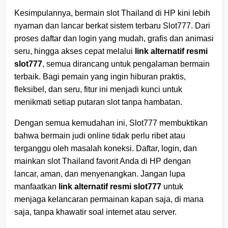
Kesimpulannya, bermain slot Thailand di HP kini lebih
nyaman dan lancar berkat sistem terbaru Slot777. Dari
proses daftar dan login yang mudah, grafis dan animasi
seru, hingga akses cepat melalui
link alternatif resmi
slot777
, semua dirancang untuk pengalaman bermain
terbaik. Bagi pemain yang ingin hiburan praktis,
fleksibel, dan seru, fitur ini menjadi kunci untuk
menikmati setiap putaran slot tanpa hambatan.
Dengan semua kemudahan ini, Slot777 membuktikan
bahwa bermain judi online tidak perlu ribet atau
terganggu oleh masalah koneksi. Daftar, login, dan
mainkan slot Thailand favorit Anda di HP dengan
lancar, aman, dan menyenangkan. Jangan lupa
manfaatkan
link alternatif resmi slot777
untuk
menjaga kelancaran permainan kapan saja, di mana
saja, tanpa khawatir soal internet atau server.