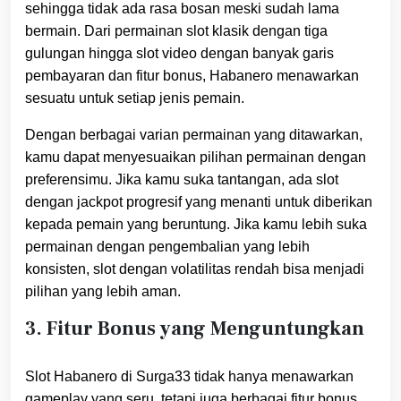
sehingga tidak ada rasa bosan meski sudah lama
bermain. Dari permainan slot klasik dengan tiga
gulungan hingga slot video dengan banyak garis
pembayaran dan fitur bonus, Habanero menawarkan
sesuatu untuk setiap jenis pemain.
Dengan berbagai varian permainan yang ditawarkan,
kamu dapat menyesuaikan pilihan permainan dengan
preferensimu. Jika kamu suka tantangan, ada slot
dengan jackpot progresif yang menanti untuk diberikan
kepada pemain yang beruntung. Jika kamu lebih suka
permainan dengan pengembalian yang lebih
konsisten, slot dengan volatilitas rendah bisa menjadi
pilihan yang lebih aman.
3.
Fitur Bonus yang Menguntungkan
Slot Habanero di Surga33 tidak hanya menawarkan
gameplay yang seru, tetapi juga berbagai fitur bonus