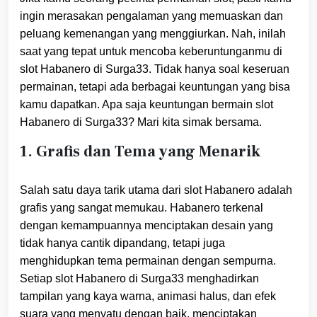
ingin merasakan pengalaman yang memuaskan dan
peluang kemenangan yang menggiurkan. Nah, inilah
saat yang tepat untuk mencoba keberuntunganmu di
slot Habanero di Surga33. Tidak hanya soal keseruan
permainan, tetapi ada berbagai keuntungan yang bisa
kamu dapatkan. Apa saja keuntungan bermain slot
Habanero di Surga33? Mari kita simak bersama.
1.
Grafis dan Tema yang Menarik
Salah satu daya tarik utama dari slot Habanero adalah
grafis yang sangat memukau. Habanero terkenal
dengan kemampuannya menciptakan desain yang
tidak hanya cantik dipandang, tetapi juga
menghidupkan tema permainan dengan sempurna.
Setiap slot Habanero di Surga33 menghadirkan
tampilan yang kaya warna, animasi halus, dan efek
suara yang menyatu dengan baik, menciptakan