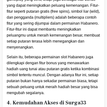
yang dapat meningkatkan peluang kemenangan. Fitur-
fitur seperti putaran gratis (free spins), simbol liar (wild),
dan pengganda (multipliers) adalah beberapa contoh
fitur yang sering dijumpai dalam permainan Habanero.
Fitur-fitur ini dapat membantu meningkatkan
peluangmu untuk meraih kemenangan besar, membuat
setiap putaran terasa lebih menegangkan dan
menyenangkan.
Selain itu, beberapa permainan slot Habanero juga
dilengkapi dengan fitur bonus yang menawarkan
hadiah uang tunai atau putaran gratis ketika kombinasi
simbol tertentu muncul. Dengan adanya fitur ini, setiap
putaran bukan hanya sekadar permainan biasa, tetapi
sebuah peluang untuk meraih hadiah besar yang bisa
mengubah segalanya.
4.
Kemudahan Akses di Surga33