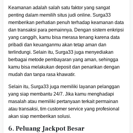
Keamanan adalah salah satu faktor yang sangat
penting dalam memilih situs judi online. Surga33
memberikan perhatian penuh terhadap keamanan data
dan transaksi para pemainnya. Dengan sistem enkripsi
yang canggih, kamu bisa merasa tenang karena data
pribadi dan keuanganmu akan tetap aman dan
terlindungi. Selain itu, Surga33 juga menyediakan
berbagai metode pembayaran yang aman, sehingga
kamu bisa melakukan deposit dan penarikan dengan
mudah dan tanpa rasa khawatir.
Selain itu, Surga33 juga memiliki layanan pelanggan
yang siap membantu 24/7. Jika kamu menghadapi
masalah atau memiliki pertanyaan terkait permainan
atau transaksi, tim customer service yang profesional
akan siap memberikan solusi.
6.
Peluang Jackpot Besar