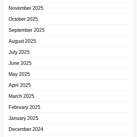
November 2025
October 2025
September 2025
August 2025
July 2025
June 2025
May 2025
April 2025
March 2025
February 2025
January 2025
December 2024