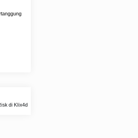
ertanggung
sk di Klix4d