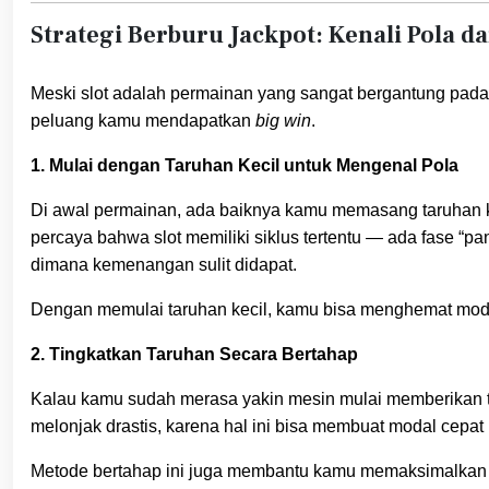
Strategi Berburu Jackpot: Kenali Pola 
Meski slot adalah permainan yang sangat bergantung pada
peluang kamu mendapatkan
big win
.
1. Mulai dengan Taruhan Kecil untuk Mengenal Pola
Di awal permainan, ada baiknya kamu memasang taruhan k
percaya bahwa slot memiliki siklus tertentu — ada fase “
dimana kemenangan sulit didapat.
Dengan memulai taruhan kecil, kamu bisa menghemat mod
2. Tingkatkan Taruhan Secara Bertahap
Kalau kamu sudah merasa yakin mesin mulai memberikan 
melonjak drastis, karena hal ini bisa membuat modal cepat
Metode bertahap ini juga membantu kamu memaksimalkan