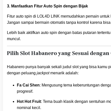
3. Manfaatkan Fitur Auto Spin dengan Bijak
Fitur auto spin di LOL4D LINK memudahkan pemain untuk be
Jangan sampai bermain otomatis tanpa kontrol karena bisa
Lebih baik aktifkan auto spin dengan batas putaran tertent
muncul.
Pilih Slot Habanero yang Sesuai denga
Habanero punya banyak sekali judul slot yang bisa kamu pil
dengan peluang
jackpot
menarik adalah:
Fa Cai Shen
: Mengusung tema keberuntungan dengan s
progresif.
Hot Hot Fruit
: Tema buah klasik dengan sentuhan m
nominal kecil.