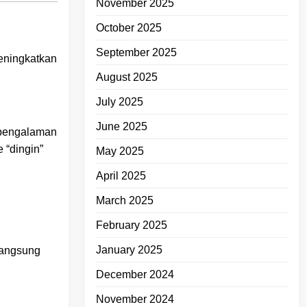
November 2025
October 2025
September 2025
eningkatkan
August 2025
July 2025
June 2025
rpengalaman
 “dingin”
May 2025
April 2025
March 2025
February 2025
January 2025
langsung
December 2024
November 2024