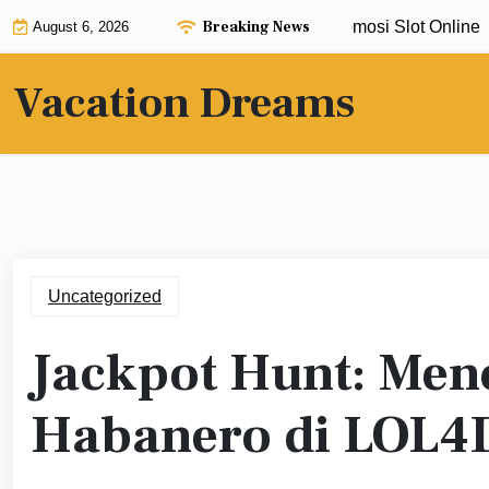
Skip
Breaking News
Literasi Digital untuk Menghadapi Promosi Slot Online |
Me
August 6, 2026
to
content
Vacation Dreams
Uncategorized
Jackpot Hunt: Menc
Habanero di LOL4