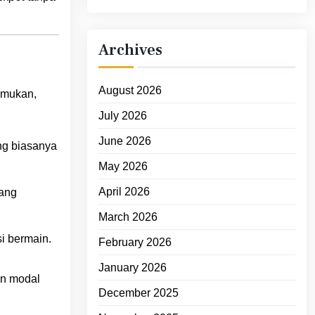
Archives
August 2026
emukan,
July 2026
June 2026
ang biasanya
May 2026
April 2026
uang
March 2026
i bermain.
February 2026
January 2026
an modal
December 2025