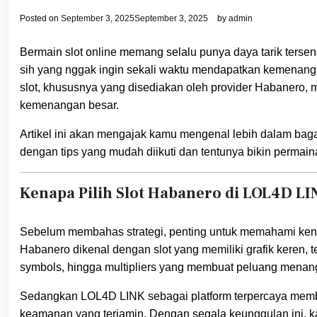
Posted on
September 3, 2025
September 3, 2025
by
admin
Bermain slot online memang selalu punya daya tarik tersend
sih yang nggak ingin sekali waktu mendapatkan kemenang
slot, khususnya yang disediakan oleh provider Habanero, m
kemenangan besar.
Artikel ini akan mengajak kamu mengenal lebih dalam bag
dengan tips yang mudah diikuti dan tentunya bikin permaina
Kenapa Pilih Slot Habanero di LOL4D LI
Sebelum membahas strategi, penting untuk memahami ken
Habanero dikenal dengan slot yang memiliki grafik keren, te
symbols, hingga multipliers yang membuat peluang menang
Sedangkan LOL4D LINK sebagai platform terpercaya memb
keamanan yang terjamin. Dengan segala keunggulan ini, 