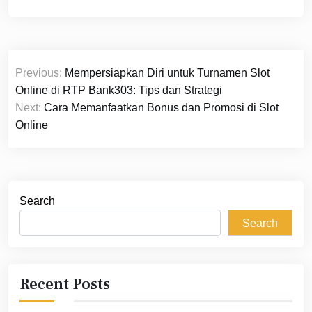
Post
Previous:
Mempersiapkan Diri untuk Turnamen Slot
navigation
Online di RTP Bank303: Tips dan Strategi
Next:
Cara Memanfaatkan Bonus dan Promosi di Slot
Online
Search
Search
Recent Posts