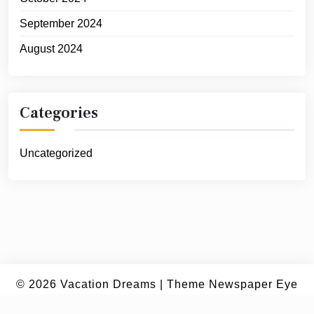
September 2024
August 2024
Categories
Uncategorized
© 2026
Vacation Dreams
|
Theme Newspaper Eye
by Wp Theme Space.