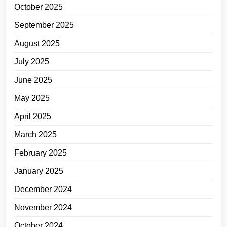
October 2025
September 2025
August 2025
July 2025
June 2025
May 2025
April 2025
March 2025
February 2025
January 2025
December 2024
November 2024
October 2024