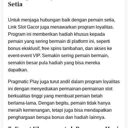
Setia
Untuk menjaga hubungan baik dengan pemain setia,
Link Slot Gacor juga menawarkan program loyalitas.
Program ini memberikan hadiah khusus kepada
pemain yang sering bermain di platform ini, seperti
bonus eksklusif, free spins tambahan, dan akses ke
event-event VIP. Semakin sering pemain bermain,
semakin besar pula hadiah yang bisa mereka
dapatkan.
Pragmatic Play juga turut andil dalam program loyalitas
ini dengan menyediakan permainan-permainan slot
berkualitas tinggi yang membuat pemain betah
berlama-lama. Dengan begitu, pemain tidak hanya
meraih kemenangan, tetapi juga bisa mendapatkan
penghargaan berupa bonus dan hadiah lainnya.