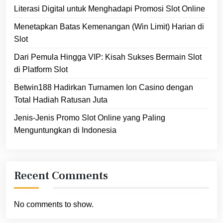
Literasi Digital untuk Menghadapi Promosi Slot Online
Menetapkan Batas Kemenangan (Win Limit) Harian di
Slot
Dari Pemula Hingga VIP: Kisah Sukses Bermain Slot
di Platform Slot
Betwin188 Hadirkan Turnamen Ion Casino dengan
Total Hadiah Ratusan Juta
Jenis-Jenis Promo Slot Online yang Paling
Menguntungkan di Indonesia
Recent Comments
No comments to show.