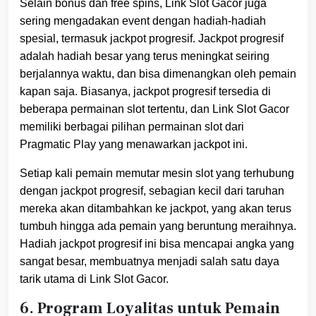
Selain bonus dan free spins, Link Slot Gacor juga
sering mengadakan event dengan hadiah-hadiah
spesial, termasuk jackpot progresif. Jackpot progresif
adalah hadiah besar yang terus meningkat seiring
berjalannya waktu, dan bisa dimenangkan oleh pemain
kapan saja. Biasanya, jackpot progresif tersedia di
beberapa permainan slot tertentu, dan Link Slot Gacor
memiliki berbagai pilihan permainan slot dari
Pragmatic Play yang menawarkan jackpot ini.
Setiap kali pemain memutar mesin slot yang terhubung
dengan jackpot progresif, sebagian kecil dari taruhan
mereka akan ditambahkan ke jackpot, yang akan terus
tumbuh hingga ada pemain yang beruntung meraihnya.
Hadiah jackpot progresif ini bisa mencapai angka yang
sangat besar, membuatnya menjadi salah satu daya
tarik utama di Link Slot Gacor.
6. Program Loyalitas untuk Pemain