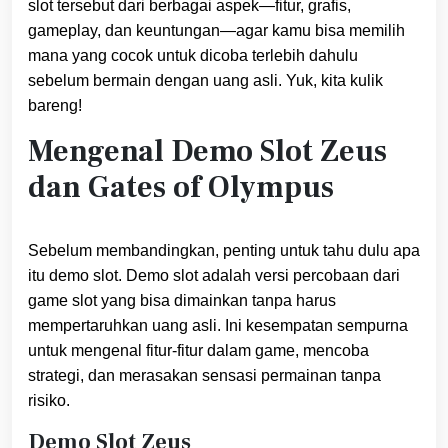
slot tersebut dari berbagai aspek—fitur, grafis,
gameplay, dan keuntungan—agar kamu bisa memilih
mana yang cocok untuk dicoba terlebih dahulu
sebelum bermain dengan uang asli. Yuk, kita kulik
bareng!
Mengenal Demo Slot Zeus
dan Gates of Olympus
Sebelum membandingkan, penting untuk tahu dulu apa
itu demo slot. Demo slot adalah versi percobaan dari
game slot yang bisa dimainkan tanpa harus
mempertaruhkan uang asli. Ini kesempatan sempurna
untuk mengenal fitur-fitur dalam game, mencoba
strategi, dan merasakan sensasi permainan tanpa
risiko.
Demo Slot Zeus