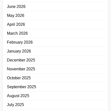
June 2026
May 2026
April 2026
March 2026
February 2026
January 2026
December 2025
November 2025
October 2025
September 2025
August 2025
July 2025