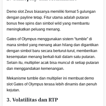
Demo slot Zeus biasanya memiliki format 5 gulungan
dengan payline tetap. Fitur utama adalah putaran
bonus free spins dan simbol wild yang membantu
meningkatkan peluang menang.
Gates of Olympus menggunakan sistem “tumble” di
mana simbol yang menang akan hilang dan digantikan
dengan simbol baru secara berturut-turut, memberikan
kesempatan menang berkali-kali dalam satu putaran.
Selain itu, multiplier acak bisa muncul di setiap putaran
dan menggandakan kemenangan.
Mekanisme tumble dan multiplier ini membuat demo
slot Gates of Olympus terasa lebih dinamis dan penuh
kejutan.
3.
Volatilitas dan RTP