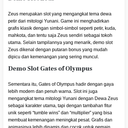
Zeus merupakan slot yang mengangkat tema dewa
petir dari mitologi Yunani. Game ini menghadirkan
grafis klasik dengan simbol-simbol seperti petir, kuda,
mahkota, dan tentu saja Zeus sendiri sebagai tokoh
utama. Selain tampilannya yang menarik, demo slot
Zeus dikenal dengan putaran bonus yang mudah
dipicu dan kemenangan yang sering muncul.
Demo Slot Gates of Olympus
Sementara itu, Gates of Olympus hadir dengan gaya
lebih modern dan penuh warna. Slot ini juga
mengangkat tema mitologi Yunani dengan Dewa Zeus
sebagai karakter utama, tapi dengan tambahan fitur
unik seperti “tumble wins” dan “multiplier” yang bisa
membuat kemenangan meningkat pesat. Grafis dan
animasinya lebih dinamis dan cocok untuk pemain