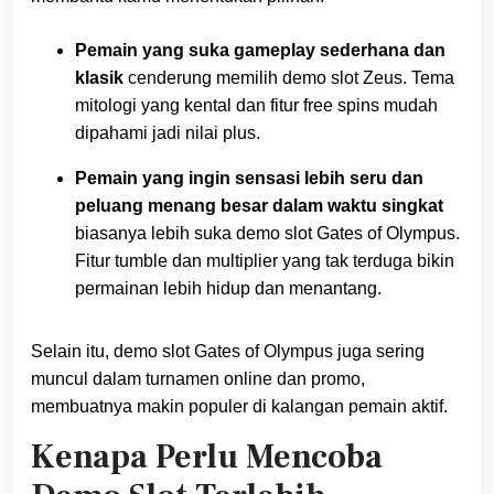
Pemain yang suka gameplay sederhana dan
klasik
cenderung memilih demo slot Zeus. Tema
mitologi yang kental dan fitur free spins mudah
dipahami jadi nilai plus.
Pemain yang ingin sensasi lebih seru dan
peluang menang besar dalam waktu singkat
biasanya lebih suka demo slot Gates of Olympus.
Fitur tumble dan multiplier yang tak terduga bikin
permainan lebih hidup dan menantang.
Selain itu, demo slot Gates of Olympus juga sering
muncul dalam turnamen online dan promo,
membuatnya makin populer di kalangan pemain aktif.
Kenapa Perlu Mencoba