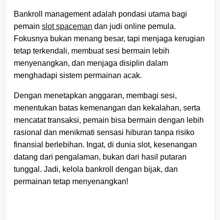
Bankroll management adalah pondasi utama bagi
pemain
slot spaceman
dan judi online pemula.
Fokusnya bukan menang besar, tapi menjaga kerugian
tetap terkendali, membuat sesi bermain lebih
menyenangkan, dan menjaga disiplin dalam
menghadapi sistem permainan acak.
Dengan menetapkan anggaran, membagi sesi,
menentukan batas kemenangan dan kekalahan, serta
mencatat transaksi, pemain bisa bermain dengan lebih
rasional dan menikmati sensasi hiburan tanpa risiko
finansial berlebihan. Ingat, di dunia slot, kesenangan
datang dari pengalaman, bukan dari hasil putaran
tunggal. Jadi, kelola bankroll dengan bijak, dan
permainan tetap menyenangkan!