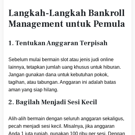
Langkah-Langkah Bankroll
Management untuk Pemula
1. Tentukan Anggaran Terpisah
Sebelum mulai bermain slot atau jenis judi online
lainnya, tetapkan jumlah uang khusus untuk hiburan.
Jangan gunakan dana untuk kebutuhan pokok,
tagihan, atau tabungan. Anggaran ini adalah batas
aman yang siap hilang.
2. Bagilah Menjadi Sesi Kecil
Alih-alih bermain dengan seluruh anggaran sekaligus,
pecah menjadi sesi kecil. Misalnya, jika anggaran
Anda 1 juta rupiah, gunakan 100 ribu per sesi. Dengan