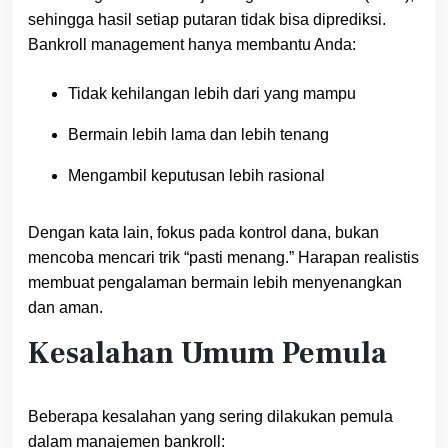
sehingga hasil setiap putaran tidak bisa diprediksi.
Bankroll management hanya membantu Anda:
Tidak kehilangan lebih dari yang mampu
Bermain lebih lama dan lebih tenang
Mengambil keputusan lebih rasional
Dengan kata lain, fokus pada kontrol dana, bukan
mencoba mencari trik “pasti menang.” Harapan realistis
membuat pengalaman bermain lebih menyenangkan
dan aman.
Kesalahan Umum Pemula
Beberapa kesalahan yang sering dilakukan pemula
dalam manajemen bankroll: