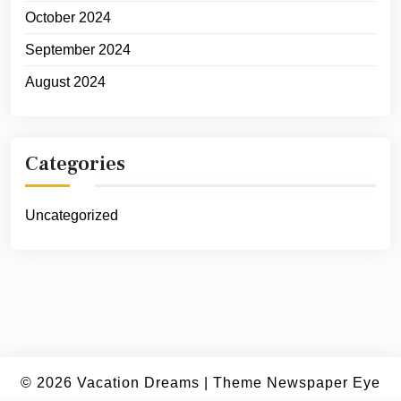
October 2024
September 2024
August 2024
Categories
Uncategorized
© 2026
Vacation Dreams
|
Theme Newspaper Eye