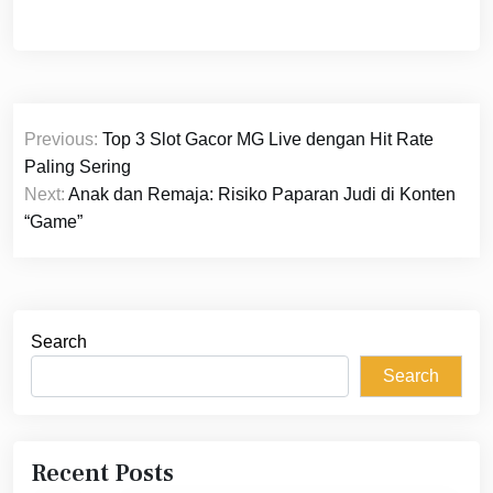
Post
Previous:
Top 3 Slot Gacor MG Live dengan Hit Rate
navigation
Paling Sering
Next:
Anak dan Remaja: Risiko Paparan Judi di Konten
“Game”
Search
Search
Recent Posts